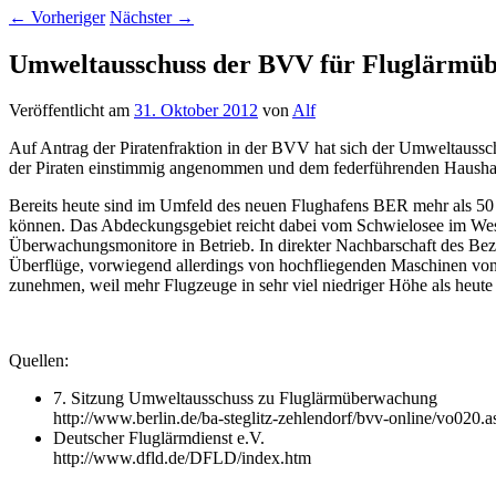
←
Vorheriger
Nächster
→
Umweltausschuss der BVV für Fluglärmü
Veröffentlicht am
31. Oktober 2012
von
Alf
Auf Antrag der Piratenfraktion in der BVV hat sich der Umweltaussc
der Piraten einstimmig angenommen und dem federführenden Haushalt
Bereits heute sind im Umfeld des neuen Flughafens BER mehr als 50 F
können. Das Abdeckungsgebiet reicht dabei vom Schwielosee im Weste
Überwachungsmonitore in Betrieb. In direkter Nachbarschaft des Bezi
Überflüge, vorwiegend allerdings von hochfliegenden Maschinen von 
zunehmen, weil mehr Flugzeuge in sehr viel niedriger Höhe als heute
Quellen:
7. Sitzung Umweltausschuss zu Fluglärmüberwachung
http://www.berlin.de/ba-steglitz-zehlendorf/bvv-online/v
Deutscher Fluglärmdienst e.V.
http://www.dfld.de/DFLD/index.htm