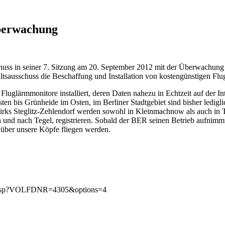
berwachung
huss in seiner 7. Sitzung am 20. September 2012 mit der Überwachung 
sausschuss die Beschaffung und Installation von kostengünstigen Fl
luglärmmonitore installiert, deren Daten nahezu in Echtzeit auf der I
n bis Grünheide im Osten, im Berliner Stadtgebiet sind bisher ledig
rks Steglitz-Zehlendorf werden sowohl in Kleinmachnow als auch in Te
und nach Tegel, registrieren. Sobald der BER seinen Betrieb aufnimmt
 über unsere Köpfe fliegen werden.
o020.asp?VOLFDNR=4305&options=4