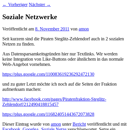
←
Vorheriger
Nächster
→
Soziale Netzwerke
Veröffentlicht am
8. November 2011
von
amon
Seit kurzem sind die Piraten Steglitz-Zehlendorf auch in 2 sozialen
Netzen zu finden.
Aus Datensparsamkeitsgründen hier nur Textlinks. Wir werden
keine Integration von Like-Buttons oder ähnlichem in das normale
Web-Angebot vornehmen.
https://plus.google.com/110083619236292472130
und zu guter Letzt möchte ich noch auf die Seiten der Fraktion
aufmerksam machen:
http://www.facebook.com/pages/Piratenfraktion-Steglitz-
Zehlendorf/212490418815457
https://plus.google.com/116824051443672073828
Dieser Eintrag wurde von
amon
unter
Bericht
veröffentlicht und mit
Facebook
,
Google+
,
Soziale Netze
verschlagwortet. Setze ein